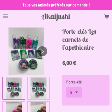
Tous vos animés préférés sur demande !
Passer
au
Akaijushi
contenu
principal
Porte-clés Les
carnets de
l’apothicaire
6,00 €
Porte-clé