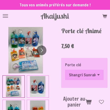
Tous vos animés préférés sur demande !
Passer
au
Akaijushi
contenu
principal
Porte clé Animé
7,50 €
Porte clé
Ajouter au
panier