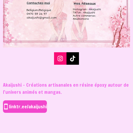
I
T
n
i
s
k
t
T
a
o
Akaijushi - Créations artisanales en résine époxy autour de
g
k
l'univers animés et mangas.
r
a
m
linktr.ee/akaijushi