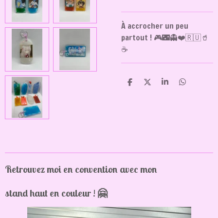
À accrocher un peu
partout ! 🎮🌃👻❤️🇷🇺🥤
☕️
P
P
P
P
a
a
a
a
r
r
r
r
t
t
t
t
a
a
a
a
g
g
g
g
e
e
e
e
r
r
r
r
Retrouvez moi en convention avec mon
stand haut en couleur ! 🤗