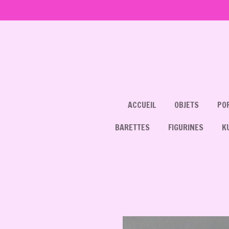
Passer
au
contenu
principal
ACCUEIL
OBJETS
PO
BARETTES
FIGURINES
K