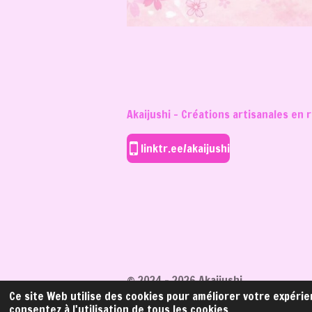
Akaijushi - Créations artisanales en
linktr.ee/akaijushi
© 2024 - 2026 Akaijushi
Ce site Web utilise des cookies pour améliorer votre expérie
consentez à l'utilisation de tous les cookies.