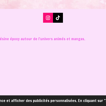
I
T
n
i
s
k
t
T
a
o
 résine époxy autour de l'univers animés et mangas.
g
k
r
a
m
nce et afficher des publicités personnalisées. En cliquant sur 