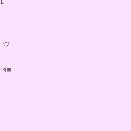
! 🐈‍⬛