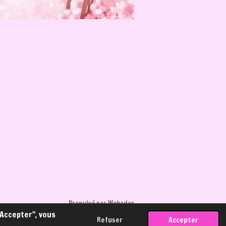
Propulsé par
Webador
"Accepter", vous
Refuser
Accepter