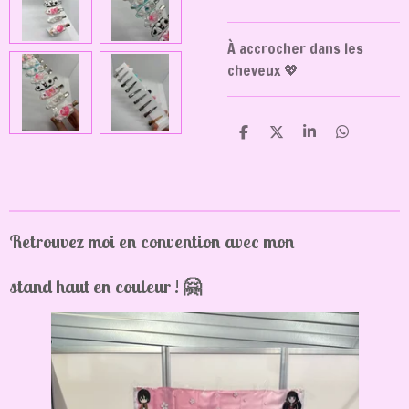
À accrocher dans les
cheveux 💖
P
P
P
P
a
a
a
a
r
r
r
r
t
t
t
t
a
a
a
a
g
g
g
g
e
e
e
e
Retrouvez moi en convention avec mon
r
r
r
r
stand haut en couleur ! 🤗