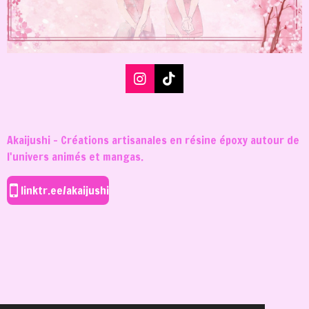
I
T
n
i
s
k
t
T
a
o
Akaijushi - Créations artisanales en résine époxy autour de
g
k
l'univers animés et mangas.
r
a
m
linktr.ee/akaijushi