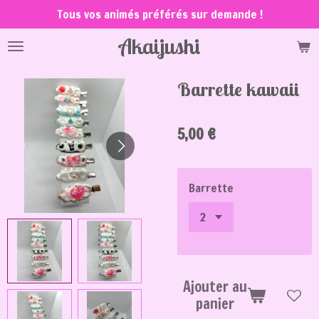
Tous vos animés préférés sur demande !
Passer
au
Akaijushi
contenu
principal
Barrette kawaii
5,00 €
Barrette
Ajouter au
panier