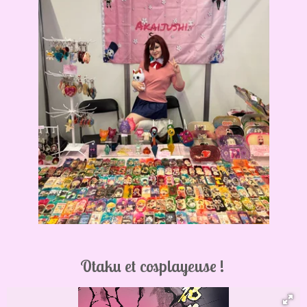
Otaku et cosplayeuse !