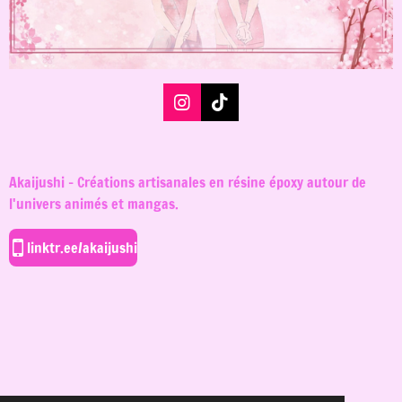
I
T
n
i
s
k
t
T
a
o
Akaijushi - Créations artisanales en résine époxy autour de
g
k
l'univers animés et mangas.
r
a
m
linktr.ee/akaijushi