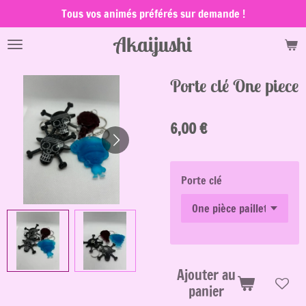
Tous vos animés préférés sur demande !
Passer
au
Akaijushi
contenu
principal
Porte clé One piece
6,00 €
Porte clé
Ajouter au
panier