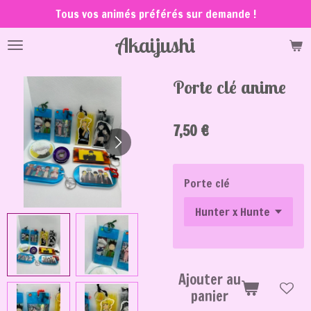
Tous vos animés préférés sur demande !
Passer
au
Akaijushi
contenu
principal
Porte clé anime
7,50 €
Porte clé
Ajouter au
panier