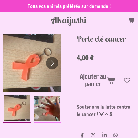
Tous vos animés préférés sur demande !
Passer
au
Akaijushi
contenu
principal
Porte clé cancer
4,00 €
Ajouter au
panier
Soutenons la lutte contre
le cancer ! 💓🎀🎗️
P
P
P
P