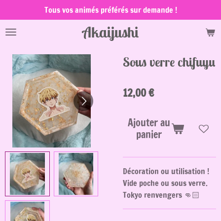
Tous vos animés préférés sur demande !
Passer
au
Akaijushi
contenu
principal
Sous verre chifuyu
12,00 €
Ajouter au
panier
Décoration ou utilisation !
Vide poche ou sous verre.
Tokyo renvengers 👊🏻