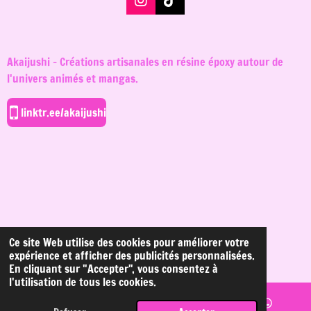
I
T
n
i
s
k
t
T
a
o
Akaijushi - Créations artisanales en résine époxy autour de
g
k
l'univers animés et mangas.
r
a
m
linktr.ee/akaijushi
Ce site Web utilise des cookies pour améliorer votre
© 2024 - 2026 Akaijushi
expérience et afficher des publicités personnalisées.
Propulsé par
Webador
En cliquant sur "Accepter", vous consentez à
l'utilisation de tous les cookies.