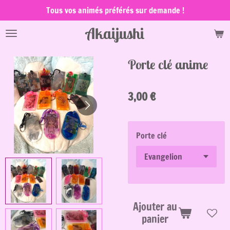
Tous vos animés préférés sur demande !
Passer
au
Akaijushi
contenu
principal
Porte clé anime
3,00 €
Porte clé
Ajouter au
panier