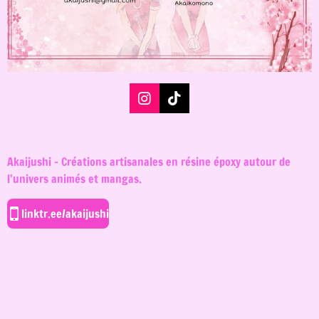
I
T
n
i
s
k
t
T
a
o
Akaijushi - Créations artisanales en résine époxy autour de
g
k
l'univers animés et mangas.
r
a
m
linktr.ee/akaijushi